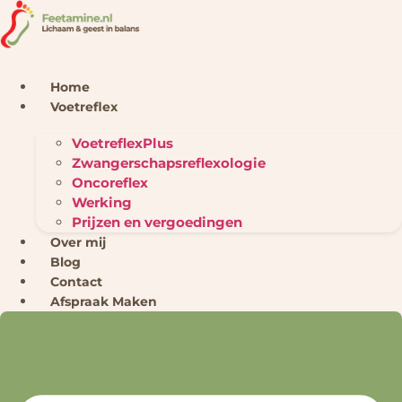
Ga
naar
de
inhoud
Home
Voetreflex
VoetreflexPlus
Zwangerschapsreflexologie
Oncoreflex
Werking
Prijzen en vergoedingen
Over mij
Blog
Contact
Afspraak Maken