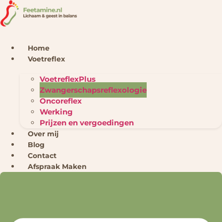
Ga
naar
de
inhoud
Home
Voetreflex
VoetreflexPlus
Zwangerschapsreflexologie
Oncoreflex
Werking
Prijzen en vergoedingen
Over mij
Blog
Contact
Afspraak Maken