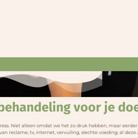
behandeling voor je doe
 stress. Niet alleen omdat we het zo druk hebben, maar eerde
an reclame, tv, internet, vervuiling, slechte voeding; al deze