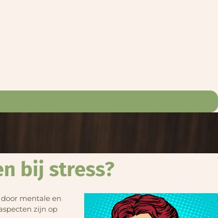
n bij stress?
r door mentale en
 aspecten zijn op