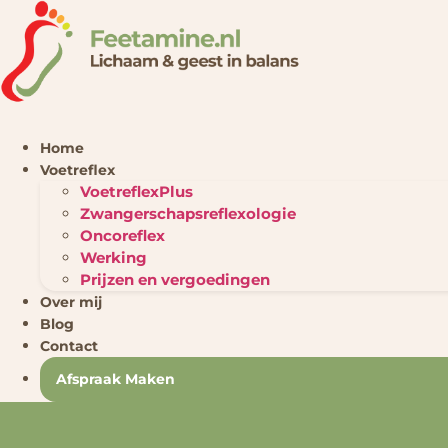
Ga
naar
de
inhoud
Home
Voetreflex
VoetreflexPlus
Zwangerschapsreflexologie
Oncoreflex
Werking
Prijzen en vergoedingen
Over mij
Blog
Contact
Afspraak Maken